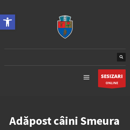
Open toolbar
SESIZARI
ONLINE
Adăpost câini Smeura